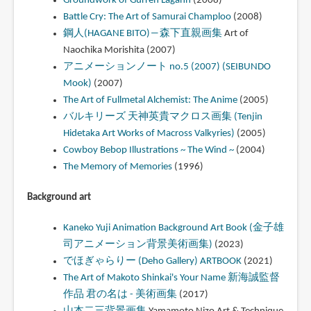
Groundwork of Gurren Lagann
(2008)
Battle Cry: The Art of Samurai Champloo
(2008)
鋼人(HAGANE BITO)―森下直親画集
Art of
Naochika Morishita (2007)
アニメーションノート no.5 (2007) (SEIBUNDO
Mook)
(2007)
The Art of Fullmetal Alchemist: The Anime
(2005)
バルキリーズ 天神英貴マクロス画集 (Tenjin
Hidetaka Art Works of Macross Valkyries)
(2005)
Cowboy Bebop Illustrations ~ The Wind ~
(2004)
The Memory of Memories
(1996)
Background art
Kaneko Yuji Animation Background Art Book (金子雄
司アニメーション背景美術画集)
(2023)
でほぎゃらりー (Deho Gallery) ARTBOOK
(2021)
The Art of Makoto Shinkai's Your Name 新海誠監督
作品 君の名は - 美術画集
(2017)