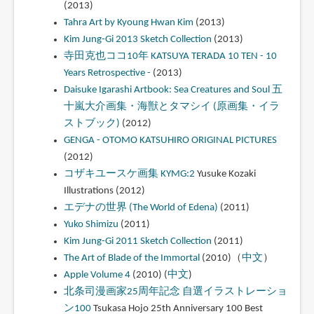
(2013)
Tahra Art by Kyoung Hwan Kim
(2013)
Kim Jung-Gi 2013 Sketch Collection
(2013)
寺田克也ココ10年 KATSUYA TERADA 10 TEN - 10
Years Retrospective -
(2013)
Daisuke Igarashi Artbook: Sea Creatures and Soul 五
十嵐大介画集・海獣とタマシイ (原画集・イラ
ストブック)
(2012)
GENGA - OTOMO KATSUHIRO ORIGINAL PICTURES
(2012)
コザキユースケ画集 KYMG:2
Yusuke Kozaki
Illustrations (2012)
エデナの世界 (The World of Edena)
(2011)
Yuko Shimizu
(2011)
Kim Jung-Gi 2011 Sketch Collection
(2011)
The Art of Blade of the Immortal
(2010)（
中文
）
Apple Volume 4
(2010) (
中文
)
北条司漫画家25周年記念 自選イラストレーショ
ン100
Tsukasa Hojo 25th Anniversary 100 Best