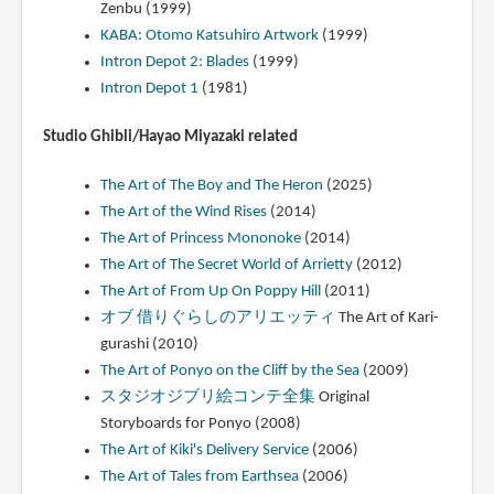
Zenbu (1999)
KABA: Otomo Katsuhiro Artwork
(1999)
Intron Depot 2: Blades
(1999)
Intron Depot 1
(1981)
Studio Ghibli/Hayao Miyazaki related
The Art of The Boy and The Heron
(2025)
The Art of the Wind Rises
(2014)
The Art of Princess Mononoke
(2014)
The Art of The Secret World of Arrietty
(2012)
The Art of From Up On Poppy Hill
(2011)
オブ 借りぐらしのアリエッティ
The Art of Kari-
gurashi (2010)
The Art of Ponyo on the Cliff by the Sea
(2009)
スタジオジブリ絵コンテ全集
Original
Storyboards for Ponyo (2008)
The Art of Kiki's Delivery Service
(2006)
The Art of Tales from Earthsea
(2006)