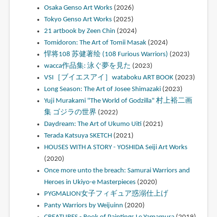
Osaka Genso Art Works
(2026)
Tokyo Genso Art Works
(2025)
21 artbook by Zeen Chin
(2024)
Tomidoron: The Art of Tomii Masak
(2024)
悍将108 苏健著绘 (108 Furious Warriors)
(2023)
wacca作品集: 泳ぐ夢を見た
(2023)
VSI［ブイエスアイ］wataboku ART BOOK
(2023)
Long Season: The Art of Josee Shimazaki
(2023)
Yuji Murakami "The World of Godzilla" 村上裕二画
集 ゴジラの世界
(2022)
Daydream: The Art of Ukumo Uiti
(2021)
Terada Katsuya SKETCH
(2021)
HOUSES WITH A STORY - YOSHIDA Seiji Art Works
(2020)
Once more unto the breach: Samurai Warriors and
Heroes in Ukiyo-e Masterpieces
(2020)
PYGMALION女子フィギュア惑溺仕上げ
Panty Warriors by Weijuinn
(2020)