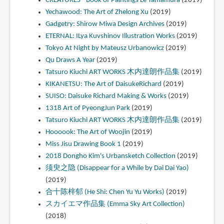
CREATURES - Book of Paintings Le Yamamura
(2019)
Yechawood: The Art of Zhelong Xu
(2019)
Gadgetry: Shirow Miwa Design Archives
(2019)
ETERNAL: ILya Kuvshinov Illustration Works
(2019)
Tokyo At Night by Mateusz Urbanowicz
(2019)
Qu Draws A Year
(2019)
Tatsuro Kiuchi ART WORKS 木内達朗作品集
(2019)
KIKANETSU: The Art of DaisukeRichard
(2019)
SUISO: Daisuke Richard Making & Works
(2019)
1318 Art of PyeongJun Park
(2019)
Tatsuro Kiuchi ART WORKS 木内達朗作品集
(2019)
Hoooook: The Art of Woojin
(2019)
Miss Jisu Drawing Book 1
(2019)
2018 Dongho Kim's Urbansketch Collection
(2019)
须臾之隐 (Disappear for a While by Dai Dai Yao)
(2019)
合十陈梓郁 (He Shi: Chen Yu Yu Works)
(2019)
スカイエマ作品集 (Emma Sky Art Collection)
(2018)