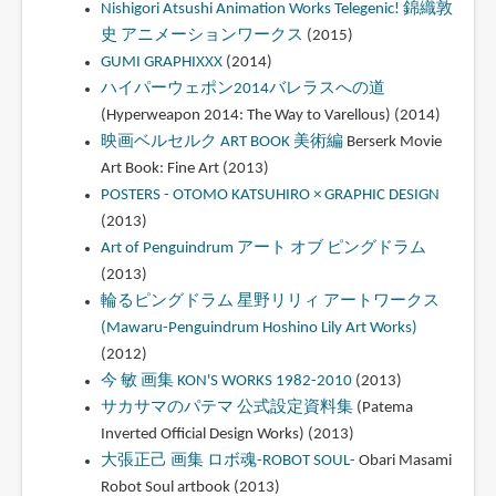
Nishigori Atsushi Animation Works Telegenic! 錦織敦
史 アニメーションワークス
(2015)
GUMI GRAPHIXXX
(2014)
ハイパーウェポン2014バレラスへの道
(Hyperweapon 2014: The Way to Varellous) (2014)
映画ベルセルク ART BOOK 美術編
Berserk Movie
Art Book: Fine Art (2013)
POSTERS - OTOMO KATSUHIRO × GRAPHIC DESIGN
(2013)
Art of Penguindrum アート オブ ピングドラム
(2013)
輪るピングドラム 星野リリィ アートワークス
(Mawaru-Penguindrum Hoshino Lily Art Works)
(2012)
今 敏 画集 KON'S WORKS 1982-2010
(2013)
サカサマのパテマ 公式設定資料集
(Patema
Inverted Official Design Works) (2013)
大張正己 画集 ロボ魂-ROBOT SOUL-
Obari Masami
Robot Soul artbook (2013)