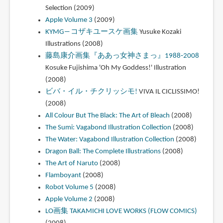
Selection (2009)
Apple Volume 3
(2009)
KYMG―コザキユースケ画集
Yusuke Kozaki
Illustrations (2008)
藤島康介画集『ああっ女神さまっ』1988‐2008
Kosuke Fujishima 'Oh My Goddess!' Illustration
(2008)
ビバ・イル・チクリッシモ!
VIVA IL CICLISSIMO!
(2008)
All Colour But The Black: The Art of Bleach
(2008)
The Sumi: Vagabond Illustration Collection
(2008)
The Water: Vagabond Illustration Collection
(2008)
Dragon Ball: The Complete Illustrations
(2008)
The Art of Naruto
(2008)
Flamboyant
(2008)
Robot Volume 5
(2008)
Apple Volume 2
(2008)
LO画集 TAKAMICHI LOVE WORKS (FLOW COMICS)