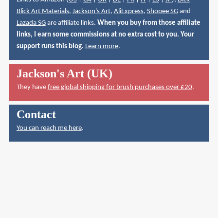
Blick Art Materials
,
Jackson's Art
,
AliExpress
,
Shopee SG
and
Lazada SG
are affiliate links.
When you buy from those affiliate
links, I earn some commissions at no extra cost to you. Your
support runs this blog.
Learn more
.
Jackson's Art (UK)
They have
free global shipping for brush purchases over £20
.
Contact
You can reach me here
.