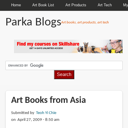
Home
Art Book List
Art Products
Art Tech
My
Parka Blogs
Art books, art products, art tech
BREADCRUMBS
Art Books from Asia
Submitted by
Teoh Yi Chie
on April 27, 2009 - 8:50 am