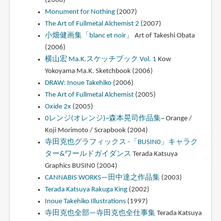
(2008)
Monument for Nothing
(2007)
The Art of Fullmetal Alchemist 2
(2007)
小畑健画集「blanc et noir」
Art of Takeshi Obata
(2006)
横山宏 Ma.K.スケッチブック Vol. 1
Kow
Yokoyama Ma.K. Sketchbook (2006)
DRAW: Inoue Takehiko
(2006)
The Art of Fullmetal Alchemist
(2005)
Oxide 2x
(2005)
0レンジ(オレンジ)~森本晃司作品集~
Orange /
Koji Morimoto / Scrapbook (2004)
寺田克也グラフィックス -「BUSIN0」キャラク
ター&ワールドガイダンス
Terada Katsuya
Graphics BUSIN0 (2004)
CANNABIS WORKS—田中達之作品集
(2003)
Terada Katsuya Rakuga King
(2002)
Inoue Takehiko Illustrations
(1997)
寺田克也全部—寺田克也全仕事集
Terada Katsuya