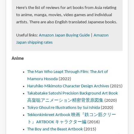
Here's the list of reviews for art books from Asia relating
to anime, manga, movies, video games and individual
artists. There are also English translated Japanese books.
Useful links:
Amazon Japan Buying Guide
|
Amazon
Japan shipping rates
Anime
The Man Who Leapt Through Film: The Art of
Mamoru Hosoda
(2022)
Haruhiko Mikimoto Character Design Archives
(2021)
Takabatake Satoshi Precision Background Art Book
高畠聡アニメーション精密背景原図集
(2020)
Tokyo Ghoul:re Illustrations by Sui Ishida
(2020)
Tekkonkinkreet Artbook 映画『鉄コン筋クリー
ト』ARTBOOK キャラクター編
(2016)
The Boy and the Beast Artbook
(2015)