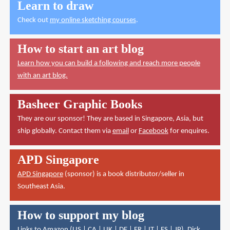
Learn to draw
Check out
my online sketching courses
.
How to start an art blog
Learn how you can build a following and reach more people
with an art blog.
Basheer Graphic Books
They are our sponsor! They are based in Singapore, Asia, but
ship globally. Contact them via
email
or
Facebook
for enquires.
APD Singapore
APD Singapore
(sponsor) is a book distributor/seller in
Southeast Asia.
How to support my blog
Links to Amazon (
US
|
CA
|
UK
|
DE
|
FR
|
IT
|
ES
|
JP
),
Dick