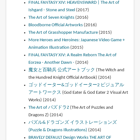
FINAL FANTASY XIV: HEAVENSWARD | The Art of
Ishgard - Stone and Steel
(2017)
The Art of Seven Knights
(2016)
Bloodborne Official Artworks
(2016)
The Art of Grasshopper Manufacture
(2015)
More Heroes and Heroines: Japanese Video Game +
Animation Illustration
(2015)
FINAL FANTASY XIV: A Realm Reborn The Art of
Eorzea - Another Dawn -
(2014)
魔女と百騎兵 公式アートブック
(The Witch and
the Hundred Knight Official Artbook) (2014)
ゴッドイーター&ゴッドイーター2 ビジュアル
アートワークス
(God Eater & God Eater 2 Visual Art
Works) (2014)
The Art of パズドラZ
(The Art of Puzzles and
Dragons Z) (2014)
パズル&ドラゴンズ イラストレーションズ
(Puzzle & Dragons Illustrations)
(2014)
BRAVELY DEFAULT Design Works THE ART OF