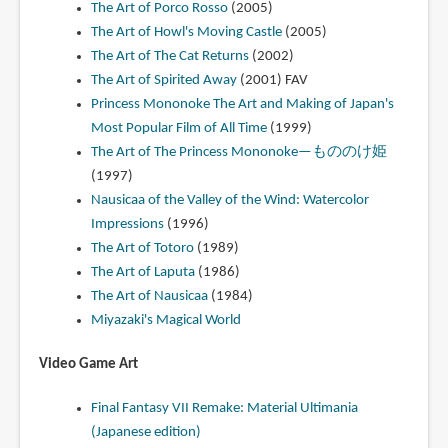
The Art of Porco Rosso
(2005)
The Art of Howl's Moving Castle
(2005)
The Art of The Cat Returns
(2002)
The Art of Spirited Away
(2001)
FAV
Princess Mononoke The Art and Making of Japan's
Most Popular Film of All Time
(1999)
The Art of The Princess Mononoke—もののけ姫
(1997)
Nausicaa of the Valley of the Wind: Watercolor
Impressions
(1996)
The Art of Totoro
(1989)
The Art of Laputa
(1986)
The Art of Nausicaa
(1984)
Miyazaki's Magical World
Video Game Art
Final Fantasy VII Remake: Material Ultimania
(Japanese edition)