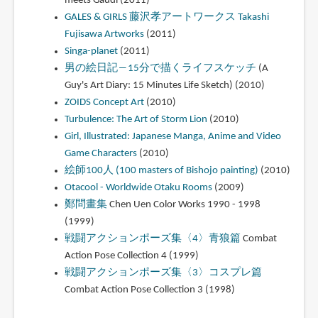
meets Gaudi (2011)
GALES & GIRLS 藤沢孝アートワークス Takashi
Fujisawa Artworks
(2011)
Singa-planet
(2011)
男の絵日記―15分で描くライフスケッチ
(A
Guy's Art Diary: 15 Minutes Life Sketch) (2010)
ZOIDS Concept Art
(2010)
Turbulence: The Art of Storm Lion
(2010)
Girl, Illustrated: Japanese Manga, Anime and Video
Game Characters
(2010)
絵師100人 (100 masters of Bishojo painting)
(2010)
Otacool - Worldwide Otaku Rooms
(2009)
鄭問畫集
Chen Uen Color Works 1990 - 1998
(1999)
戦闘アクションポーズ集〈4〉青狼篇
Combat
Action Pose Collection 4 (1999)
戦闘アクションポーズ集〈3〉コスプレ篇
Combat Action Pose Collection 3 (1998)