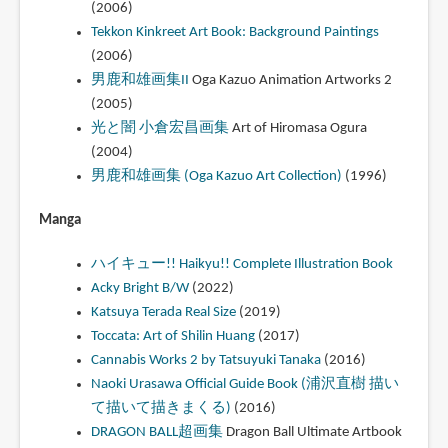
(2006)
Tekkon Kinkreet Art Book: Background Paintings
(2006)
男鹿和雄画集II
Oga Kazuo Animation Artworks 2
(2005)
光と闇 小倉宏昌画集
Art of Hiromasa Ogura
(2004)
男鹿和雄画集 (Oga Kazuo Art Collection)
(1996)
Manga
ハイキュー!! Haikyu!! Complete Illustration Book
Acky Bright B/W
(2022)
Katsuya Terada Real Size
(2019)
Toccata: Art of Shilin Huang
(2017)
Cannabis Works 2 by Tatsuyuki Tanaka
(2016)
Naoki Urasawa Official Guide Book (浦沢直樹 描い
て描いて描きまくる)
(2016)
DRAGON BALL超画集
Dragon Ball Ultimate Artbook