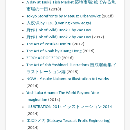
A day at Tsukiji Fish Market 築地市場: 絵でみる魚
市場の一日
(2018)
Tokyo Storefronts by Mateusz Urbanowicz
(2018)
入夜识 by FLZC (Evening knowledge)
野作 (Ink of Wild) Book 1 by Zao Dao
野作 (Ink of Wild) Book 2 by Zao Dao
(2017)
The Art of Posuka Demizu
(2017)
The Art of Noah by Kuang Hong
(2016)
ZERO: ART OF ZERO
(2016)
The Art of Yoh Yoshinari Illustrations 吉成曜画集 イ
ラストレーション編
(2015)
NOW ~ Yusuke Nakamura Illustration Art works
(2014)
Yoshitaka Amano: The World Beyond Your
Imagination
(2014)
ILLUSTRATION 2014 イラストレーション 2014
(2014)
エロ×メカ (Katsuya Terada's Erotic Engineering)
(2014)