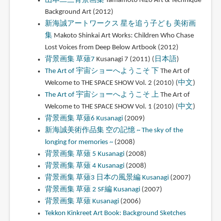
山本二三背景画集
Yamamoto Nizo Art & Technique
Background Art (2012)
新海誠アートワークス 星を追う子ども 美術画
集
Makoto Shinkai Art Works: Children Who Chase
Lost Voices from Deep Below Artbook (2012)
背景画集 草薙7
Kusanagi 7 (2011) (
日本語
)
The Art of 宇宙ショーへようこそ 下
The Art of
Welcome to THE SPACE SHOW Vol. 2 (2010) (
中文
)
The Art of 宇宙ショーへようこそ 上
The Art of
Welcome to THE SPACE SHOW Vol. 1 (2010) (
中文
)
背景画集 草薙6 Kusanagi
(2009)
新海誠美術作品集 空の記憶 ~ The sky of the
longing for memories ~
(2008)
背景画集 草薙 5 Kusanagi
(2008)
背景画集 草薙 4 Kusanagi
(2008)
背景画集 草薙3 日本の風景編 Kusanagi
(2007)
背景画集 草薙 2 SF編 Kusanagi
(2007)
背景画集 草薙 Kusanagi
(2006)
Tekkon Kinkreet Art Book: Background Sketches